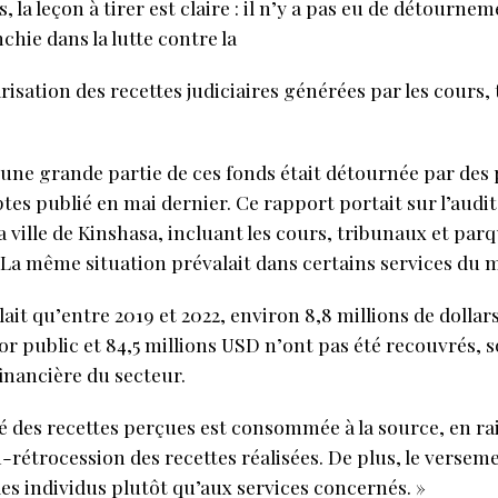
, la leçon à tirer est claire : il n’y a pas eu de détournem
chie dans la lutte contre la
risation des recettes judiciaires générées par les cours
, une grande partie de ces fonds était détournée par des
es publié en mai dernier. Ce rapport portait sur l’audit 
la ville de Kinshasa, incluant les cours, tribunaux et parq
La même situation prévalait dans certains services du mi
lait qu’entre 2019 et 2022, environ 8,8 millions de dollars
or public et 84,5 millions USD n’ont pas été recouvrés, s
financière du secteur.
ité des recettes perçues est consommée à la source, en ra
-rétrocession des recettes réalisées. De plus, le versem
des individus plutôt qu’aux services concernés. »