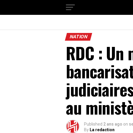
NATION
RDC : Un 
bancarisat
judiciaires
au ministè
Published
2 ans ago
on
s
By
La redaction