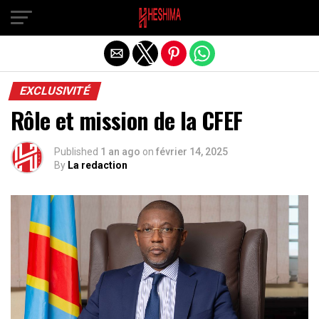
Quitter la version mobile
EXCLUSIVITÉ
Rôle et mission de la CFEF
Published
1 an ago
on
février 14, 2025
By
La redaction