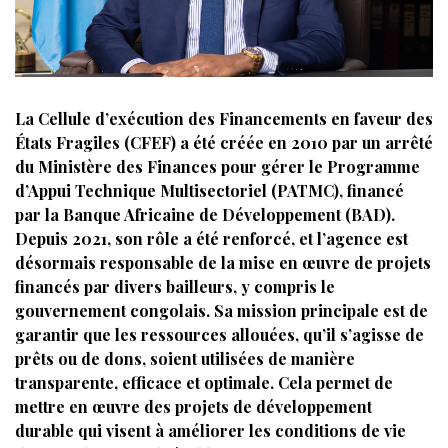
La Cellule d’exécution des Financements en faveur des
États Fragiles (CFEF) a été créée en 2010 par un arrêté
du Ministère des Finances pour gérer le Programme
d’Appui Technique Multisectoriel (PATMC), financé
par la Banque Africaine de Développement (BAD).
Depuis 2021, son rôle a été renforcé, et l’agence est
désormais responsable de la mise en œuvre de projets
financés par divers bailleurs, y compris le
gouvernement congolais. Sa mission principale est de
garantir que les ressources allouées, qu’il s’agisse de
prêts ou de dons, soient utilisées de manière
transparente, efficace et optimale. Cela permet de
mettre en œuvre des projets de développement
durable qui visent à améliorer les conditions de vie