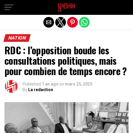
Quitter la version mobile
NATION
RDC : l’opposition boude les
consultations politiques, mais
pour combien de temps encore ?
Published
1 an ago
on
mars 25, 2025
By
La redaction