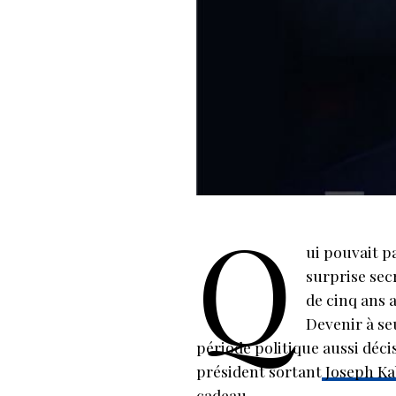
Q
ui pouvait p
surprise sec
de cinq ans a
Devenir à se
période politique aussi déci
président sortant
Joseph Ka
cadeau.