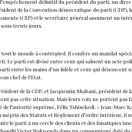
 d’empêchement définitif du président du parti, un dire
résident de la Convention démocratique du parti (CDP), l
nente (CEP) et le secrétaire général assument un intér
sous trente jours.
 tout le monde à contrepied. Il confère un mandat spé
i. Le parti est divisé entre ceux qui saluent un acte poli
 parti entre les mains d’un fidèle et ceux qui dénoncent u
eau chef de l’Etat.
sident de la CDP, et Jacquemin Shabani, président de la
ent pas cette situation. Mais leurs voix ne portent pas fa
 de l’autorité suprême, Félix Tshisekedi. « Jean-Marc 
au mépris des Statuts et Règlement d’ordre intérieur, il u
ire le parti à un cercle des clients et des fanatiques insc
rebondit Victor Wakwenda dans un communiqué daté du j