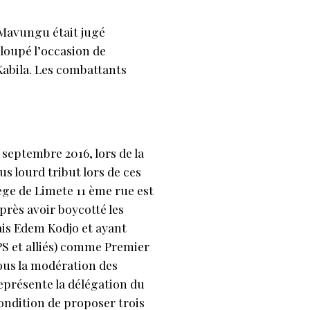
 Mavungu était jugé
loupé l’occasion de
Kabila. Les combattants
septembre 2016, lors de la
s lourd tribut lors de ces
iège de Limete 11 ème rue est
près avoir boycotté les
lais Edem Kodjo et ayant
S et alliés) comme Premier
ous la modération des
eprésente la délégation du
condition de proposer trois