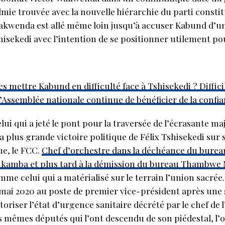
lmie trouvée avec la nouvelle hiérarchie du parti cons
Wakwenda est allé même loin jusqu’à accuser Kabund d’
shisekedi avec l’intention de se positionner utilement po
 mettre Kabund en difficulté face à Tshisekedi ? Difficile
Assemblée nationale continue de bénéficier de la confian
lui qui a jeté le pont pour la traversée de l’écrasante ma
 la plus grande victoire politique de Félix Tshisekedi su
ue, le FCC.
Chef d’orchestre dans la déchéance du burea
lunkamba et plus tard à la démission du bureau Thambw
e celui qui a matérialisé sur le terrain l’union sacrée. 
 mai 2020 au poste de premier vice-président après une 
riser l’état d’urgence sanitaire décrété par le chef de l
es mêmes députés qui l’ont descendu de son piédestal, l’