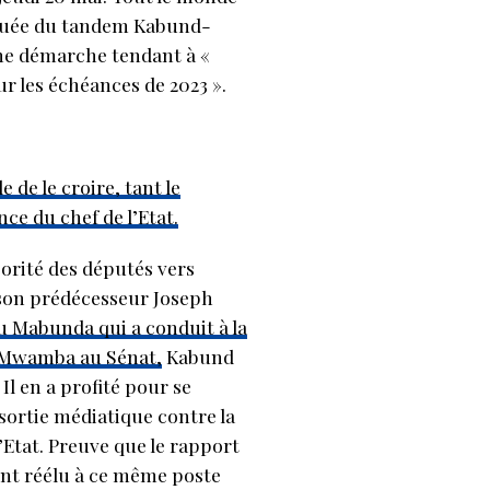
tituée du tandem Kabund-
une démarche tendant à «
ur les échéances de 2023 ».
 de le croire, tant le
ce du chef de l’Etat.
jorité des députés vers
r son prédécesseur Joseph
u Mabunda qui a conduit à la
e Mwamba au Sénat,
Kabund
Il en a profité pour se
sortie médiatique contre la
’Etat. Preuve que le rapport
ont réélu à ce même poste