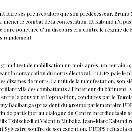
ment faire ses preuves alors que son prédécesseur, Bruno
 mener le combat de la contestation. Et Kabund n’a pas 
ile dure ponctuée d’un discours cru contre le régime de 
us rapidement.
grand test de mobilisation un mois après, un certain 19 
ant la convocation du corps électoral. L’UDPS paie le plu
des dizaines de morts. La nuit de la manifestation, son s
ûlant vifs des combattants à l’intérieur du bâtiment. A
A entre le pouvoir et l’opposition, conduites par le Togo
Samy Badibanga (président du groupe parlementaire UDP
fin de participer au dialogue du Centre interdiocésain s
élix Tshisekedi et Valentin Mubake, Jean-Marc Kabund r
aint Sylvestre souffre de son exécution. L’UDPS refuse la 