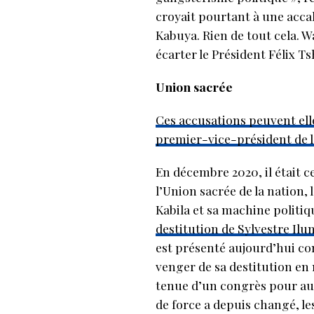
croyait pourtant à une acca
Kabuya. Rien de tout cela. 
écarter le Président Félix T
Union sacrée
Ces accusations peuvent elles
premier-vice-président de l’
En décembre 2020, il était ce
l’Union sacrée de la nation,
Kabila et sa machine politiq
destitution de Sylvestre I
est présenté aujourd’hui comm
venger de sa destitution en
tenue d’un congrès pour auto
de force a depuis changé, l