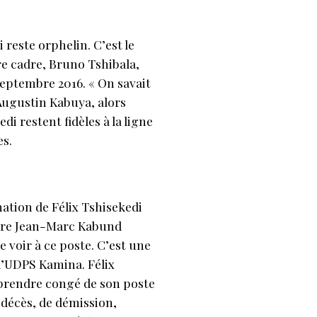
 reste orphelin. C’est le
e cadre, Bruno Tshibala,
septembre 2016. « On savait
 Augustin Kabuya, alors
i restent fidèles à la ligne
es.
nation de Félix Tshisekedi
ire Jean-Marc Kabund
 voir à ce poste. C’est une
 l’UDPS Kamina. Félix
r prendre congé de son poste
e décès, de démission,