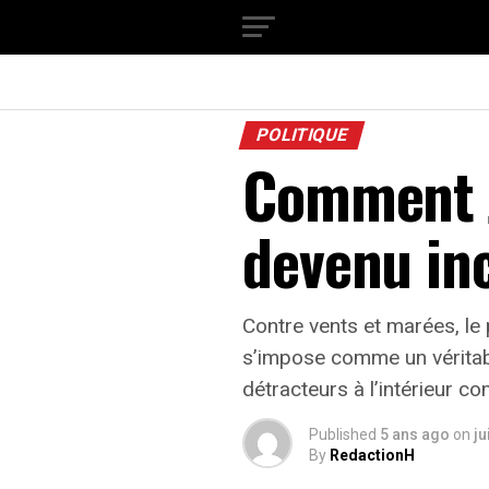
POLITIQUE
Comment 
devenu in
Contre vents et marées, le 
s’impose comme un véritable
détracteurs à l’intérieur co
Published
5 ans ago
on
ju
By
RedactionH