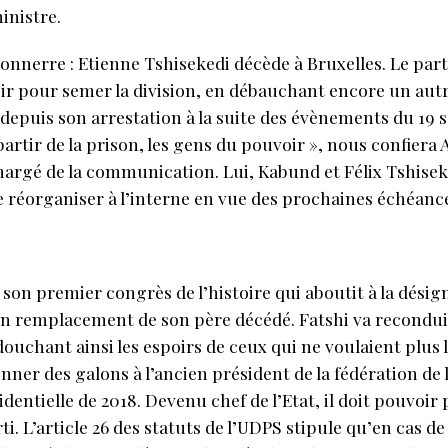
inistre.
tonnerre : Etienne Tshisekedi décède à Bruxelles. Le parti
r pour semer la division, en débauchant encore un autr
depuis son arrestation à la suite des évènements du 19 
partir de la prison, les gens du pouvoir », nous confiera
hargé de la communication. Lui, Kabund et Félix Tshiseked
e réorganiser à l’interne en vue des prochaines échéanc
 son premier congrès de l’histoire qui aboutit à la désig
n remplacement de son père décédé. Fatshi va recondu
uchant ainsi les espoirs de ceux qui ne voulaient plus le
onner des galons à l’ancien président de la fédération de
dentielle de 2018. Devenu chef de l’Etat, il doit pouvoi
i. L’article 26 des statuts de l’UDPS stipule qu’en cas d