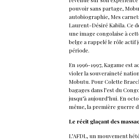
pouvoir sans partage, Mobut
autobiographie, Mes carnets
Laurent-Désiré Kabila. Ce de
une image congolaise à cette
belge a rappelé le rôle acti
période.
En 1996-1997, Kagame est ac
violer la souveraineté nati
Mobutu. Pour Colette Braeckm
bagages dans l’est du Congo
jusqu’à aujourd’hui. En octo
même, la première guerre
Le récit glaçant des mass
L’AFDL, un mouvement hétéro