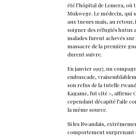
été l’hôpital de Lemera, où t
Mukwege. Le médecin, qui s’
aux tueurs mais, au retour, 
soigner des réfugiés hutus au
malades furent achevés sur 
massacre de la première guer
durent suivre.
En janvier 1997, un compag
embuscade, vraisemblablemen
son refus de la tutelle rwan
Kagame, fut cité », affirme 
cependant décapité l’aile co
la même source.
Si les Rwandais, extrêmement
comportement surprenant de l