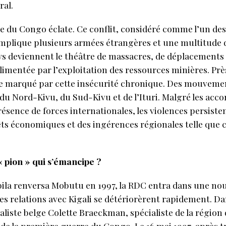
ral.
e du Congo éclate. Ce conflit, considéré comme l’un des
mplique plusieurs armées étrangères et une multitude 
ays deviennent le théâtre de massacres, de déplacements
imentée par l’exploitation des ressources minières. Prè
re marqué par cette insécurité chronique. Des mouveme
du Nord-Kivu, du Sud-Kivu et de l’Ituri. Malgré les accor
résence de forces internationales, les violences persisten
s économiques et des ingérences régionales telle que 
« pion » qui s’émancipe ?
la renversa Mobutu en 1997, la RDC entra dans une nouve
es relations avec Kigali se détériorèrent rapidement. D
naliste belge Colette Braeckman, spécialiste de la région
de la première guerre du Congo. Le 16 mai 1997, après 