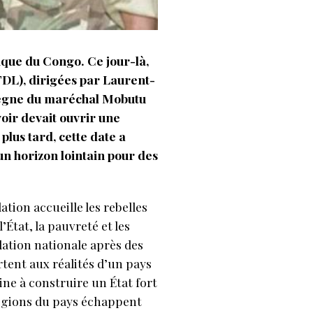
ique du Congo. Ce jour-là,
FDL), dirigées par Laurent-
e règne du maréchal Mobutu
oir devait ouvrir une
lus tard, cette date a
un horizon lointain pour des
tion accueille les rebelles
État, la pauvreté et les
dation nationale après des
rtent aux réalités d’un pays
ne à construire un État fort
 régions du pays échappent