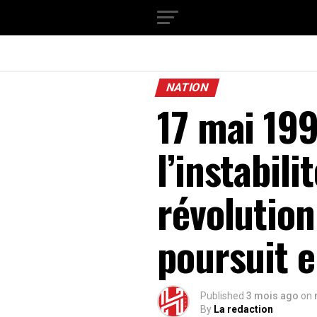
NATION
17 mai 199
l’instabili
révolution
poursuit 
Published
3 mois ago
on
By
La redaction