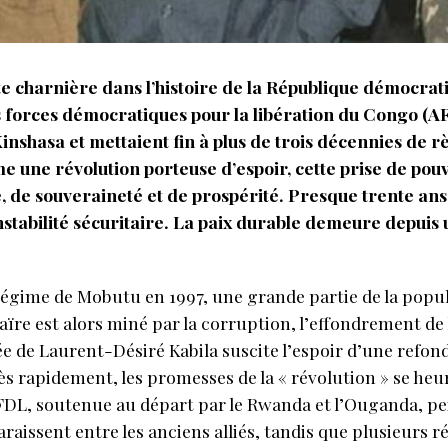
te charnière dans l’histoire de la République démocrat
es forces démocratiques pour la libération du Congo (A
Kinshasa et mettaient fin à plus de trois décennies d
 une révolution porteuse d’espoir, cette prise de pouv
 de souveraineté et de prospérité. Presque trente ans p
nstabilité sécuritaire. La paix durable demeure depuis 
égime de Mobutu en 1997, une grande partie de la popula
ïre est alors miné par la corruption, l’effondrement de l’
vée de Laurent-Désiré Kabila suscite l’espoir d’une refon
ès rapidement, les promesses de la « révolution » se heu
FDL, soutenue au départ par le Rwanda et l’Ouganda, pei
paraissent entre les anciens alliés, tandis que plusieurs