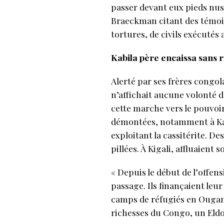
passer devant eux pieds nus.
Braeckman citant des témoig
tortures, de civils exécutés a
Kabila père encaissa sans 
Alerté par ses frères congo
n’affichait aucune volonté d
cette marche vers le pouvoi
démontées, notamment à Kami
exploitant la cassitérite. D
pillées. À Kigali, affluaien
« Depuis le début de l’offen
passage. Ils finançaient leu
camps de réfugiés en Ougan
richesses du Congo, un Eldo