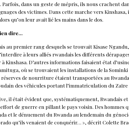
 Parfois, dans un geste de mépris, ils nous crachent da
nages des victimes. Dans cette marche vers Kinshasa, il
lors qu’on leur avait lié les mains dans le dos.
rien dire…
lais au premier rang desquels se trouvait Kisase Ngandu
’interdire à leurs alliés rwandais les différents dérapag
r à Kinshasa. D’autres informations faisaient état d’us
tuga, où se trouvaient les installations de la Sominki 
es réserves de nourriture étaient transportées au Rwand
t soudain des véhicules portant l’immatriculation du Zaïre
sive, il était évident que, systématiquement, Rwandais e
r effort de guerre en pillant le pays voisin. Des hommes 
da et le dénuement du Rwanda au lendemain du génocid
rado qu’ils venaient de conquérir… », décrit Colette B