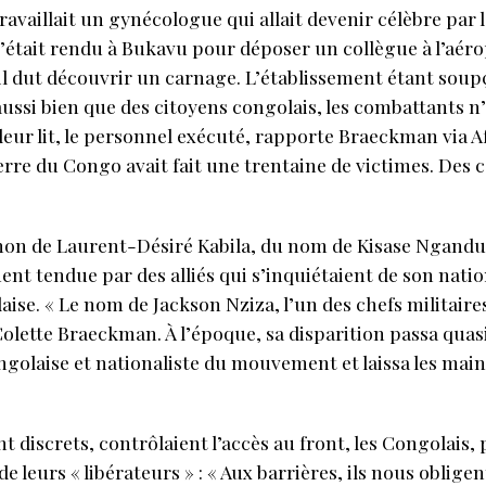
ravaillait un gynécologue qui allait devenir célèbre par l
était rendu à Bukavu pour déposer un collègue à l’aéro
il dut découvrir un carnage. L’établissement étant soupç
ssi bien que des citoyens congolais, les combattants n’ava
leur lit, le personnel exécuté, rapporte Braeckman via A
re du Congo avait fait une trentaine de victimes. Des c
non de Laurent-Désiré Kabila, du nom de Kisase Ngand
t tendue par des alliés qui s’inquiétaient de son natio
daise. « Le nom de Jackson Nziza, l’un des chefs milita
Colette Braeckman. À l’époque, sa disparition passa quas
ngolaise et nationaliste du mouvement et laissa les main
 discrets, contrôlaient l’accès au front, les Congolais, p
eurs « libérateurs » : « Aux barrières, ils nous obligen