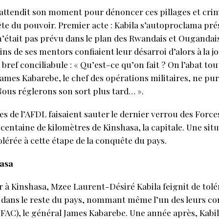
 attendit son moment pour dénoncer ces pillages et cri
 du pouvoir. Premier acte : Kabila s’autoproclama pré
’était pas prévu dans le plan des Rwandais et Ougandais
ns de ses mentors confiaient leur désarroi d’alors à la jo
 bref conciliabule : « Qu’est-ce qu’on fait ? On l’abat tou
ames Kabarebe, le chef des opérations militaires, ne pur
Nous réglerons son sort plus tard… ».
s de l’AFDL faisaient sauter le dernier verrou des Force
e centaine de kilomètres de Kinshasa, la capitale. Une si
olérée à cette étape de la conquête du pays.
hasa
r à Kinshasa, Mzee Laurent-Désiré Kabila feignit de tolér
et dans le reste du pays, nommant même l’un des leurs 
FAC), le général James Kabarebe. Une année après, Kabil