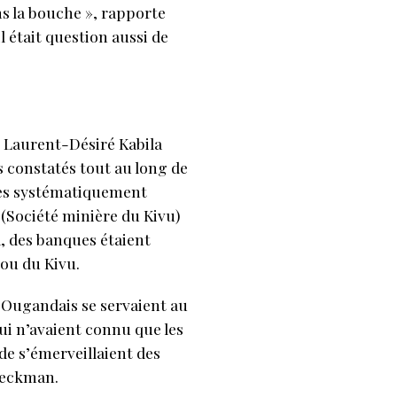
ns la bouche », rapporte
 était question aussi de
, Laurent-Désiré Kabila
es constatés tout au long de
ines systématiquement
(Société minière du Kivu)
a, des banques étaient
 ou du Kivu.
t Ougandais se servaient au
qui n’avaient connu que les
e s’émerveillaient des
raeckman.