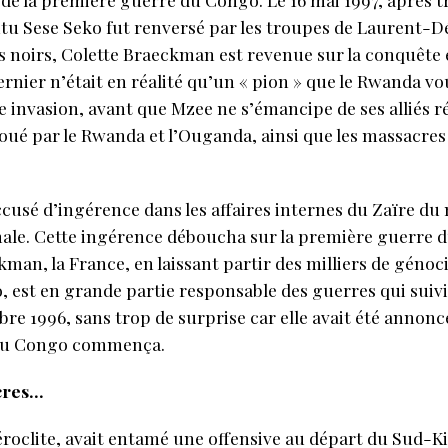
u Sese Seko fut renversé par les troupes de Laurent-Dé
 noirs, Colette Braeckman est revenue sur la conquête éc
rnier n’était en réalité qu’un « pion » que le Rwanda vo
 invasion, avant que Mzee ne s’émancipe de ses alliés r
f joué par le Rwanda et l’Ouganda, ainsi que les massacre
cusé d’ingérence dans les affaires internes du Zaïre d
onale. Cette ingérence déboucha sur la première guerre 
an, la France, en laissant partir des milliers de génoc
, est en grande partie responsable des guerres qui suivi
bre 1996, sans trop de surprise car elle avait été annon
 du Congo commença.
acres…
clite, avait entamé une offensive au départ du Sud-Kiv