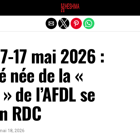
Quitter la version mobile
7-17 mai 2026 :
té née de la «
 » de l’AFDL se
en RDC
mai 18, 2026