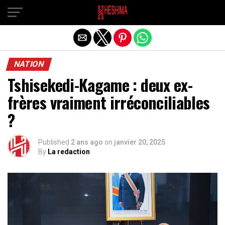
Quitter la version mobile
NATION
Tshisekedi-Kagame : deux ex-
frères vraiment irréconciliables
?
Published
2 ans ago
on
janvier 20, 2025
By
La redaction