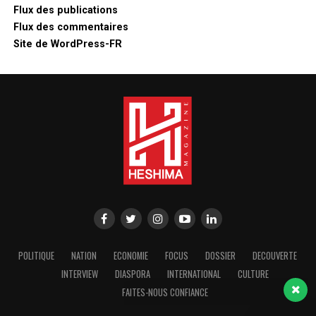
Flux des publications
Flux des commentaires
Site de WordPress-FR
Notre rédaction est là pour répondre à
toutes vos préoccupations. N'hésitez
pas !
Bonjour, comment puis-je vous
aider ?
POLITIQUE
NATION
ECONOMIE
FOCUS
DOSSIER
DECOUVERTE
INTERVIEW
DIASPORA
INTERNATIONAL
CULTURE
FAITES-NOUS CONFIANCE