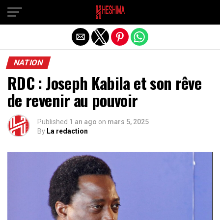
Quitter la version mobile
NATION
RDC : Joseph Kabila et son rêve
de revenir au pouvoir
Published
1 an ago
on
mars 5, 2025
By
La redaction