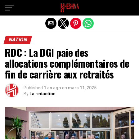
Quitter la version mobile
NATION
RDC : La DGI paie des
allocations complémentaires de
fin de carrière aux retraités
Published
1 an ago
on
mars 11, 2025
By
La redaction