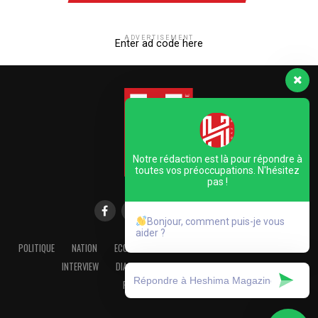
ADVERTISEMENT
Enter ad code here
Notre rédaction est là pour répondre à
toutes vos préoccupations. N'hésitez
pas !
Bonjour, comment puis-je vous
aider ?
POLITIQUE
NATION
ECONOMIE
FOCUS
DOSSIER
DECOUVERTE
INTERVIEW
DIASPORA
INTERNATIONAL
CULTURE
FAITES-NOUS CONFIANCE