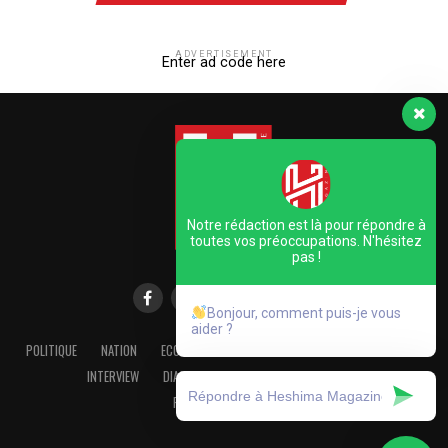
ADVERTISEMENT
Enter ad code here
Notre rédaction est là pour répondre à
toutes vos préoccupations. N'hésitez
pas !
Bonjour, comment puis-je vous
aider ?
POLITIQUE
NATION
ECONOMIE
FOCUS
DOSSIER
DECOUVERTE
INTERVIEW
DIASPORA
INTERNATIONAL
CULTURE
FAITES-NOUS CONFIANCE