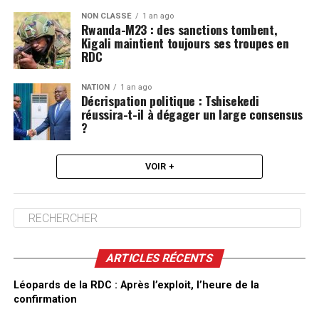
NON CLASSÉ
1 an ago
Rwanda-M23 : des sanctions tombent,
Kigali maintient toujours ses troupes en
RDC
NATION
1 an ago
Décrispation politique : Tshisekedi
réussira-t-il à dégager un large consensus
?
VOIR +
ARTICLES RÉCENTS
Léopards de la RDC : Après l’exploit, l’heure de la
confirmation