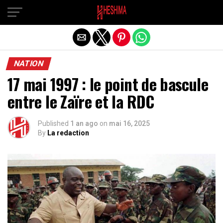
Quitter la version mobile
NATION
17 mai 1997 : le point de bascule
entre le Zaïre et la RDC
Published
1 an ago
on
mai 16, 2025
By
La redaction