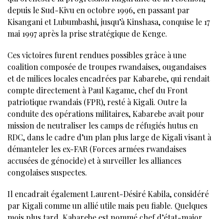
depuis le Sud-Kivu en octobre 1996, en passant par
Kisangani et Lubumbashi, jusqu’à Kinshasa, conquise le 17
mai 1997 après la prise stratégique de Kenge.
Ces victoires furent rendues possibles grâce à une
coalition composée de troupes rwandaises, ougandaises
et de milices locales encadrées par Kabarebe, qui rendait
compte directement à Paul Kagame, chef du Front
patriotique rwandais (FPR), resté à Kigali. Outre la
conduite des opérations militaires, Kabarebe avait pour
mission de neutraliser les camps de réfugiés hutus en
RDC, dans le cadre d’un plan plus large de Kigali visant à
démanteler les ex-FAR (Forces armées rwandaises
accusées de génocide) et à surveiller les alliances
congolaises suspectes.
Il encadrait également Laurent-Désiré Kabila, considéré
par Kigali comme un allié utile mais peu fiable. Quelques
mois plus tard, Kabarebe est nommé chef d’état-major