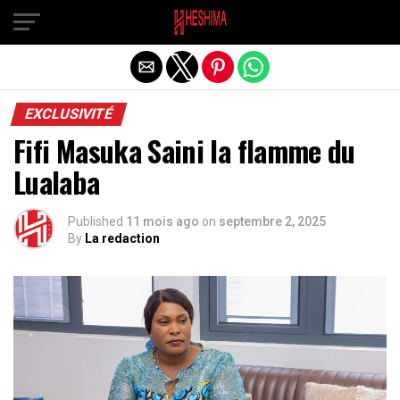
Quitter la version mobile
EXCLUSIVITÉ
Fifi Masuka Saini la flamme du
Lualaba
Published
11 mois ago
on
septembre 2, 2025
By
La redaction