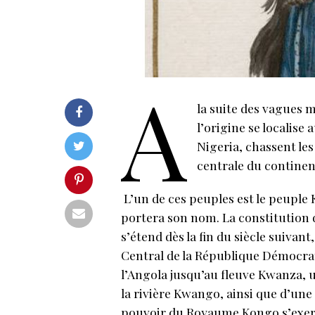
A
la suite des vagues 
l’origine se localise
Nigeria, chassent le
centrale du continen
L’un de ces peuples est le peupl
portera son nom. La constitution d
s’étend dès la fin du siècle suivan
Central de la République Démocra
l’Angola jusqu’au fleuve Kwanza, u
la rivière Kwango, ainsi que d’une
pouvoir du Royaume Kongo s’exer