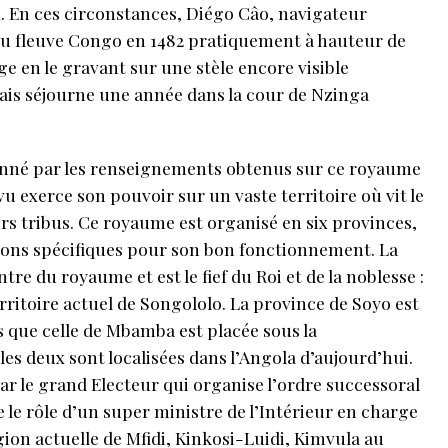
x. En ces circonstances, Diégo Câo, navigateur
du fleuve Congo en 1482 pratiquement à hauteur de
e en le gravant sur une stèle encore visible
ais séjourne une année dans la cour de Nzinga
nné par les renseignements obtenus sur ce royaume
u exerce son pouvoir sur un vaste territoire où vit le
 tribus. Ce royaume est organisé en six provinces,
tions spécifiques pour son bon fonctionnement. La
e du royaume et est le fief du Roi et de la noblesse :
rritoire actuel de Songololo. La province de Soyo est
s que celle de Mbamba est placée sous la
 les deux sont localisées dans l’Angola d’aujourd’hui.
ar le grand Electeur qui organise l’ordre successoral
e le rôle d’un super ministre de l’Intérieur en charge
égion actuelle de Mfidi, Kinkosi-Luidi, Kimvula au