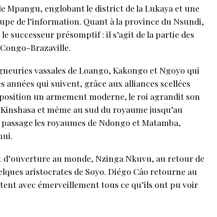
de Mpangu, englobant le district de la Lukaya et une
ccupe de l’information. Quant à la province du Nsundi,
 le successeur présomptif : il s’agit de la partie des
 Congo-Brazaville.
eigneuries vassales de Loango, Kakongo et Ngoyo qui
s années qui suivent, grâce aux alliances scellées
isposition un armement moderne, le roi agrandit son
 Kinshasa et même au sud du royaume jusqu’au
u passage les royaumes de Ndongo et Matamba,
hui.
it d’ouverture au monde, Nzinga Nkuvu, au retour de
lques aristocrates de Soyo. Diégo Câo retourne au
tent avec émerveillement tous ce qu’ils ont pu voir