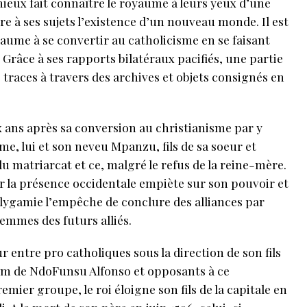
ieux fait connaître le royaume à leurs yeux d’une
tre à ses sujets l’existence d’un nouveau monde. Il est
aume à se convertir au catholicisme en se faisant
 Grâce à ses rapports bilatéraux pacifiés, une partie
 traces à travers des archives et objets consignés en
x ans après sa conversion au christianisme par y
e, lui et son neveu Mpanzu, fils de sa soeur et
du matriarcat et ce, malgré le refus de la reine-mère.
r la présence occidentale empiète sur son pouvoir et
olygamie l’empêche de conclure des alliances par
emmes des futurs alliés.
 entre pro catholiques sous la direction de son fils
m de NdoFunsu Alfonso et opposants à ce
mier groupe, le roi éloigne son fils de la capitale en