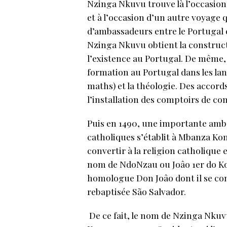
Nzinga Nkuvu trouve là l’occasion
et à l’occasion d’un autre voyage q
d’ambassadeurs entre le Portugal e
Nzinga Nkuvu obtient la constructi
l’existence au Portugal. De même, 
formation au Portugal dans les lang
maths) et la théologie. Des accord
l’installation des comptoirs de c
Puis en 1490, une importante am
catholiques s’établit à Mbanza Kon
convertir à la religion catholique et
nom de NdoNzau ou Joâo 1er do Kon
homologue Don Joâo dont il se cons
rebaptisée São Salvador.
De ce fait, le nom de Nzinga Nkuvu