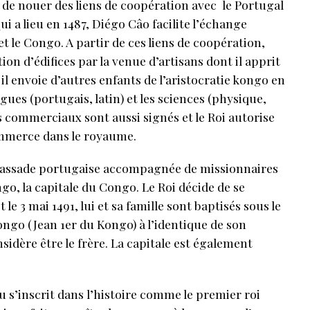
 de nouer des liens de coopération avec le Portugal
ui a lieu en 1487, Diégo Câo facilite l’échange
t le Congo. A partir de ces liens de coopération,
on d’édifices par la venue d’artisans dont il apprit
il envoie d’autres enfants de l’aristocratie kongo en
ues (portugais, latin) et les sciences (physique,
s commerciaux sont aussi signés et le Roi autorise
ommerce dans le royaume.
bassade portugaise accompagnée de missionnaires
go, la capitale du Congo. Le Roi décide de se
 le 3 mai 1491, lui et sa famille sont baptisés sous le
go (Jean 1er du Kongo) à l’identique de son
idère être le frère. La capitale est également
 s’inscrit dans l’histoire comme le premier roi