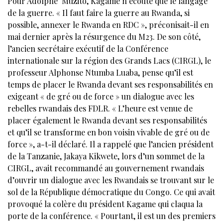
Pour Adolphe Muzito, Kagame n’écoute que le langage
de la guerre. « Il faut faire la guerre au Rwanda, si
possible, annexer le Rwanda en RDC », préconisait-il en
mai dernier après la résurgence du M23. De son côté,
l’ancien secrétaire exécutif de la Conférence
internationale sur la région des Grands Lacs (CIRGL), le
professeur Alphonse Ntumba Luaba, pense qu’il est
temps de placer le Rwanda devant ses responsabilités en
exigeant « de gré ou de force » un dialogue avec les
rebelles rwandais des FDLR. « L’heure est venue de
placer également le Rwanda devant ses responsabilités
et qu’il se transforme en bon voisin vivable de gré ou de
force », a-t-il déclaré. Il a rappelé que l’ancien président
de la Tanzanie, Jakaya Kikwete, lors d’un sommet de la
CIRGL, avait recommandé au gouvernement rwandais
d’ouvrir un dialogue avec les Rwandais se trouvant sur le
sol de la République démocratique du Congo. Ce qui avait
provoqué la colère du président Kagame qui claqua la
porte de la conférence. « Pourtant, il est un des premiers