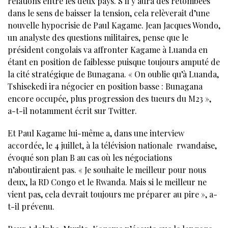
relations entre les deux pays. S’il y aura des retombées
dans le sens de baisser la tension, cela relèverait d’une
nouvelle hypocrisie de Paul Kagame. Jean Jacques Wondo,
un analyste des questions militaires, pense que le
président congolais va affronter Kagame à Luanda en
étant en position de faiblesse puisque toujours amputé de
la cité stratégique de Bunagana. « On oublie qu’à Luanda,
Tshisekedi ira négocier en position basse : Bunagana
encore occupée, plus progression des tueurs du M23 »,
a-t-il notamment écrit sur Twitter.
Et Paul Kagame lui-même a, dans une interview
accordée, le 4 juillet, à la télévision nationale rwandaise,
évoqué son plan B au cas où les négociations
n’aboutiraient pas. « Je souhaite le meilleur pour nous
deux, la RD Congo et le Rwanda. Mais si le meilleur ne
vient pas, cela devrait toujours me préparer au pire », a-
t-il prévenu.