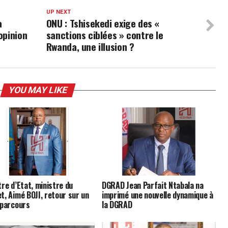
UP NEXT
a
ONU : Tshisekedi exige des «
opinion
sanctions ciblées » contre le
Rwanda, une illusion ?
YOU MAY LIKE
tre d’Etat, ministre du
DGRAD Jean Parfait Ntabala na
t, Aimé BOJI, retour sur un
imprimé une nouvelle dynamique à
 parcours
la DGRAD