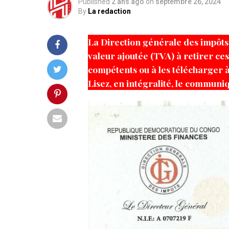
Published
2 ans ago
on
septembre 26, 2024
By
La redaction
La Direction générale des impôts (
valeur ajoutée (TVA) à retirer ce
compétents ou à les télécharger à 
Lisez, en intégralité, le communi