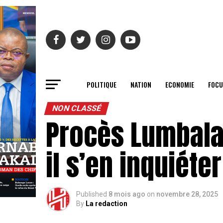
POLITIQUE
NATION
ECONOMIE
FOCU
NON CLASSÉ
Procès Lumbala 
il s’en inquiéter
Published
8 mois ago
on
novembre 28, 2025
By
La redaction