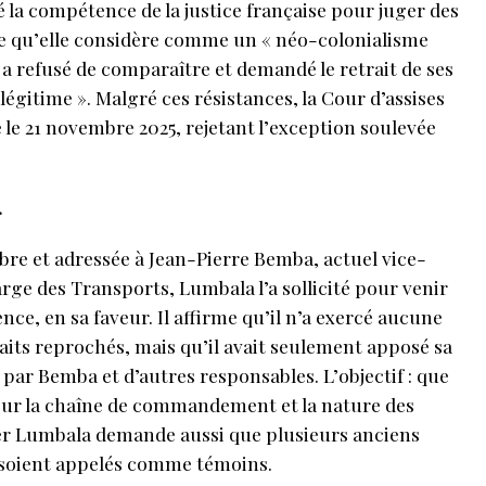
é la compétence de la justice française pour juger des
e qu’elle considère comme un « néo-colonialisme
a a refusé de comparaître et demandé le retrait de ses
légitime ». Malgré ces résistances, la Cour d’assises
 le 21 novembre 2025, rejetant l’exception soulevée
…
bre et adressée à Jean-Pierre Bemba, actuel vice-
ge des Transports, Lumbala l’a sollicité pour venir
e, en sa faveur. Il affirme qu’il n’a exercé aucune
 faits reprochés, mais qu’il avait seulement apposé sa
par Bemba et d’autres responsables. L’objectif : que
e sur la chaîne de commandement et la nature des
r Lumbala demande aussi que plusieurs anciens
soient appelés comme témoins.