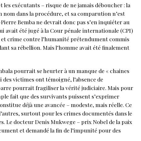
t les exécutants – risque de ne jamais déboucher : la
on nom dans la procédure, et sa comparution n’est
-Pierre Bemba ne devrait donc pas s’en inquiéter au
ui avait été jugé à la Cour pénale internationale (CPI)
re et crime contre l’humanité prétendument commis
ant sa rébellion. Mais l’homme avait été finalement
mbala pourrait se heurter à un manque de « chaines
si des victimes ont témoigné, l’absence de
rre pourrait fragiliser la vérité judiciaire. Mais pour
simple fait que des survivants puissent s’exprimer
onstitue déjà une avancée – modeste, mais réelle. Ce
 d’autres, surtout pour les crimes documentés dans le
s. Le docteur Denis Mukwege – prix Nobel de la paix
ocument et demandé la fin de l’impunité pour des