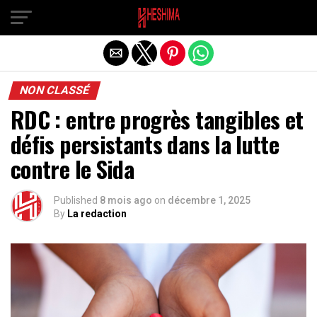
Quitter la version mobile
NON CLASSÉ
RDC : entre progrès tangibles et
défis persistants dans la lutte
contre le Sida
Published
8 mois ago
on
décembre 1, 2025
By
La redaction