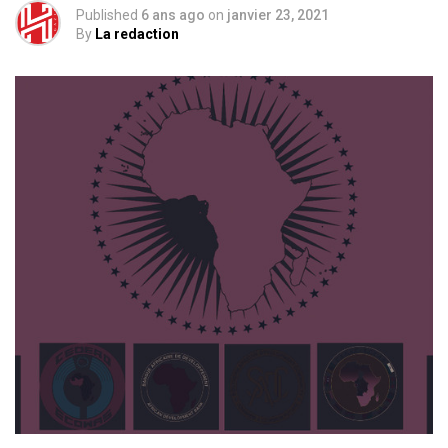
Published
6 ans ago
on
janvier 23, 2021
By
La redaction