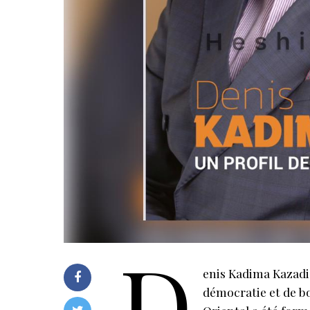
D
enis Kadima Kazadi,
démocratie et de b