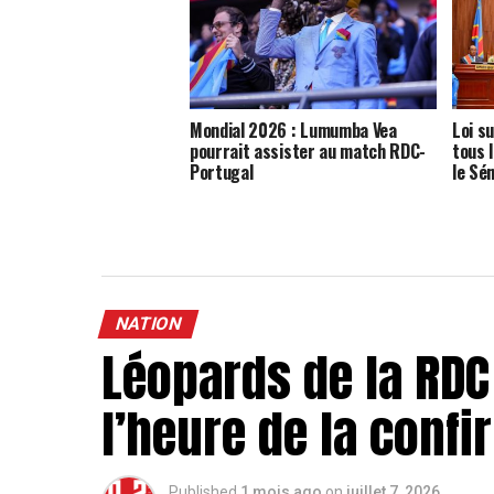
Mondial 2026 : Lumumba Vea
Loi s
pourrait assister au match RDC-
tous 
Portugal
le Sé
NATION
Léopards de la RDC 
l’heure de la confi
Published
1 mois ago
on
juillet 7, 2026