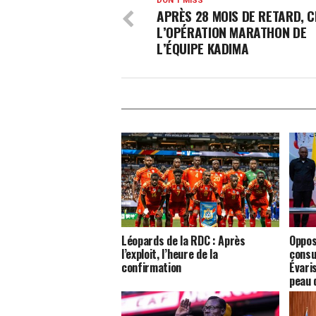
DON'T MISS
APRÈS 28 MOIS DE RETARD, CE
L’OPÉRATION MARATHON DE
L’ÉQUIPE KADIMA
Léopards de la RDC : Après
Oppos
l’exploit, l’heure de la
consu
confirmation
Évari
peau 