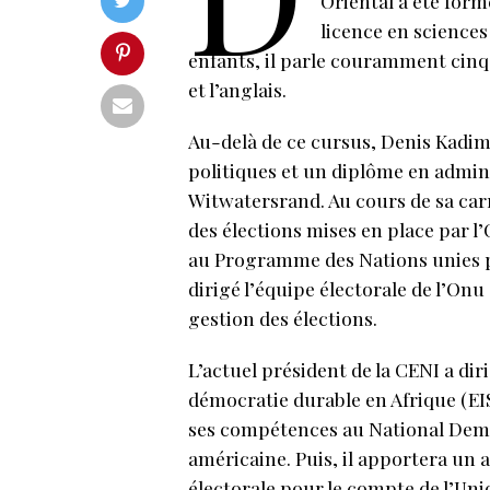
Oriental a été form
licence en sciences
enfants, il parle couramment cinq la
et l’anglais.
Au-delà de ce cursus, Denis Kadi
politiques et un diplôme en admini
Witwatersrand. Au cours de sa car
des élections mises en place par l
au Programme des Nations unies p
dirigé l’équipe électorale de l’Onu
gestion des élections.
L’actuel président de la CENI a dir
démocratie durable en Afrique (EIS
ses compétences au National Democ
américaine. Puis, il apportera un 
électorale pour le compte de l’Uni