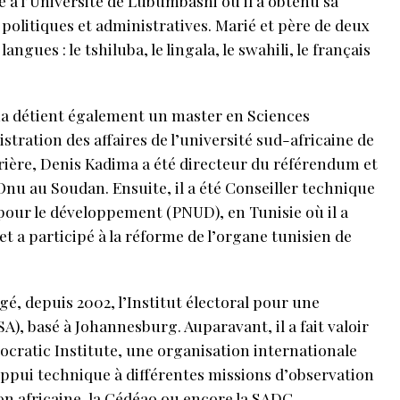
é à l’Université de Lubumbashi où il a obtenu sa
 politiques et administratives. Marié et père de deux
ngues : le tshiluba, le lingala, le swahili, le français
ma détient également un master en Sciences
stration des affaires de l’université sud-africaine de
rière, Denis Kadima a été directeur du référendum et
’Onu au Soudan. Ensuite, il a été Conseiller technique
our le développement (PNUD), en Tunisie où il a
 et a participé à la réforme de l’organe tunisien de
igé, depuis 2002, l’Institut électoral pour une
A), basé à Johannesburg. Auparavant, il a fait valoir
ratic Institute, une organisation internationale
appui technique à différentes missions d’observation
on africaine, la Cédéao ou encore la SADC.