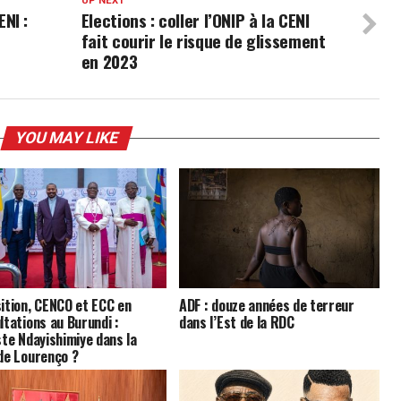
UP NEXT
NI :
Elections : coller l’ONIP à la CENI
fait courir le risque de glissement
en 2023
YOU MAY LIKE
ition, CENCO et ECC en
ADF : douze années de terreur
ltations au Burundi :
dans l’Est de la RDC
ste Ndayishimiye dans la
de Lourenço ?