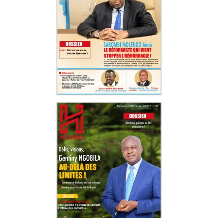
gouvernement avait engagé, dès avril 2022, des mesures
proactives pour contenir les dépenses publiques,
notamment en excluant le secteur de l’aviation
internationale de la liste des bénéficiaires.
En octobre 2023, cette rationalisation a été étendue au
secteur minier, qui représentait près de 20 % des
manques à gagner. À long terme, l’exécutif entend
réduire progressivement l’écart entre les prix de
marché et les prix de vente au détail, dans l’objectif de
mettre fin aux subventions structurelles sur les produits
pétroliers.
Heshima