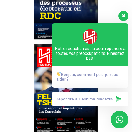
Notre rédaction est là pour répondre à
toutes vos préoccupations. N'hésitez
pas !
Bonjour, comment puis-je vous
aider ?