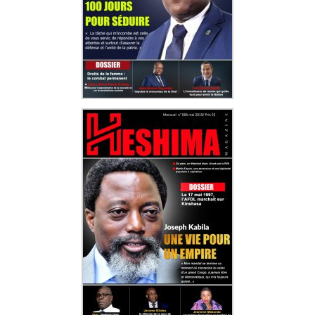
l’Économie nationale, Daniel Mukoko Samba, estimait
ménages. Le gouvernement, de son côté, assure vouloir
que l’État congolais supportait un manque à gagner
corriger cette situation avec la Banque centrale du
mensuel d’environ 15 millions USD pour maintenir les
Congo. L’État doit reprendre son pouvoir réel en
prix des carburants. Ce déficit, qui avait atteint près de
stabilisant le marché de change afin d’éviter des effets
40 millions USD par mois, a été sensiblement réduit.
économiques néfastes à moyen et long termes.
Concrètement, le gouvernement prend en charge
entre 2 100 et 2 300 francs congolais par litre, afin que
Économiste, le député Flory Mapamboli tire la sonnette
le prix payé par l’usager reste autour de 3 500 FC, alors
d’alarme sur le risque d’une forte appréciation du franc
que le coût réel se situe entre 5 300 et 5 400 FC.
congolais face au dollar. « Si cette appréciation
continue, les recettes courantes baisseront. Les
Selon les chiffres publiés en mai 2025, les manques à
comptabilités des entreprises sont tenues en dollars, les
gagner liés aux subventions se sont établis à 31,5 millions
salaires du secteur privé sont payés en dollars, alors
USD pour l’ensemble de l’année 2024, soit une baisse de
que les dépenses publiques en francs congolais
89 % par rapport aux 288 millions USD enregistrés en
resteront constantes », a-t-il alerté.
2023. Pour le premier semestre 2024, la dépense
s’élevait à environ 16 millions USD, un montant similaire
Pour cet élu de Kasongo-Lunda, cette situation pourrait
ayant été constaté au second semestre.
même entraîner une contraction de la demande globale
et perturber les équilibres macroéconomiques, car plus
« Le FMI salue les efforts du gouvernement congolais
de 85 % des transactions et 90 % des dépôts bancaires