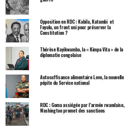
quelques-uns font l’objet des critiques, s’ils ne se
trouvent pas sur la table d’un juge. La réalité est qu’à
tous les niveaux, l’opinion publique s’est indignée les
Opposition en RDC : Kabila, Katumbi et
cinq dernières années des malversations financières
Fayulu, un front uni pour préserver la
Constitution ?
occasionnant le détournement de plusieurs millions de
dollars. L’affaire dite des 15 millions de dollars en est
l’une d’entr’elles. Selon le rapport d’audit de l’IFG,
Thérèse Kayikwamba, la « Kimpa Vita » de la
effectué auprès de plusieurs entreprises pétrolières et
diplomatie congolaise
certaines banques de la place, 15 millions de dollars de
bonus de l’Etat ont été détournés. Cet argent était
prélevé sur une créance de 100 millions de dollars à
Autosuffisance alimentaire Lovo, la nouvelle
rembourser.
pépite du Service national
L’autre scandale est celui des 650 millions de dollars
que Christian Mwando avait dénoncé lors de l’examen
RDC : Goma assiégée par l’armée rwandaise,
du projet de loi de finances de l’exercice 2020, argent
Washington promet des sanctions
qui aurait été, d’après lui, détourné par le
gouvernement Tshibala. Se référant au rapport de la
reddition des comptes 2018, Christian Mwando avait