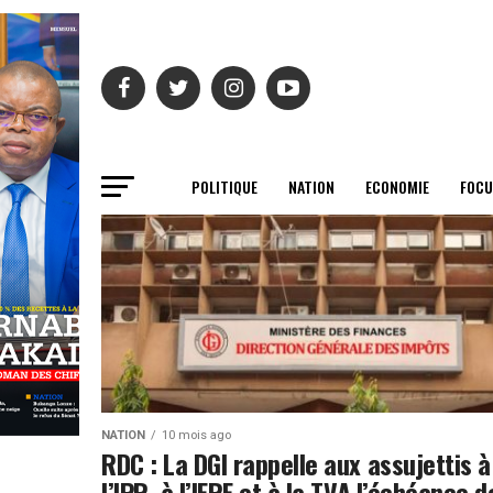
POLITIQUE
NATION
ECONOMIE
FOCU
NATION
10 mois ago
RDC : La DGI rappelle aux assujettis à
l’IPR, à l’IERE et à la TVA l’échéance d