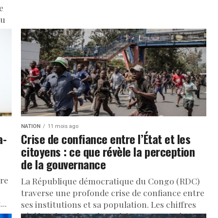
e
du
.
NATION
11 mois ago
a-
Crise de confiance entre l’État et les
citoyens : ce que révèle la perception
de la gouvernance
bre
La République démocratique du Congo (RDC)
traverse une profonde crise de confiance entre
..
ses institutions et sa population. Les chiffres
révèlent l’ampleur du malaise. Une enquête...