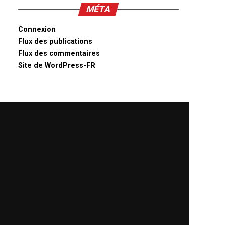
MÉTA
Connexion
Flux des publications
Flux des commentaires
Site de WordPress-FR
Notre rédaction est là pour répondre à
toutes vos préoccupations. N'hésitez
pas !
Bonjour, comment puis-je vous