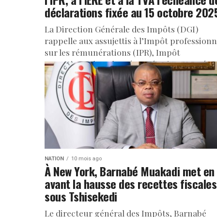
déclarations fixée au 15 octobre 202
La Direction Générale des Impôts (DGI)
rappelle aux assujettis à l’Impôt professionn
sur les rémunérations (IPR), Impôt
exceptionnel sur les rémunérations versées
personnel expatrié (IERE)...
NATION
10 mois ago
À New York, Barnabé Muakadi met en
avant la hausse des recettes fiscales
sous Tshisekedi
Le directeur général des Impôts, Barnabé