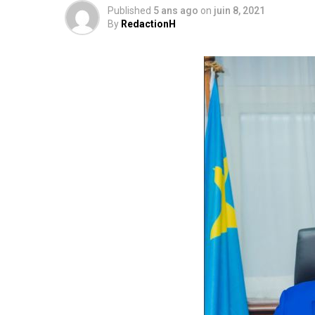
Published
5 ans ago
on
juin 8, 2021
By
RedactionH