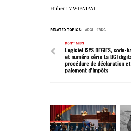
Hubert MWIPATAYI
RELATED TOPICS:
DGI
RDC
DON'T MISS
Logiciel ISYS REGIES, code-b
et numéro série La DGI digita
procédure de déclaration et
paiement d’impôts