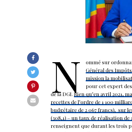
N
ommé sur ordonnance
Général des Impôt
mission la mobilisa
pour cet expert des 
de la DGI.
Rien qu’en avril 2021, ma
recettes de l’ordre de 1 100 milliar
budgétaire de 2 067 francs), sur l
(308,1) – un taux de réalisation de 
renseignent que durant les trois p