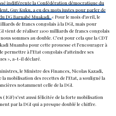
laissé indifférente la Confédération démocratique du
ident, Guy Kuku, a eu des mots justes pour parler de
n du DG Barnabé Muakadi.
« Pour le mois d’avril, le
liards de francs congolais à la DGI, mais pour
I vient de réaliser 1100 milliards de francs congolais
 nous sommes au double. C’est pour cela que la CDT
uakadi Muamba pour cette prouesse et l’encourager à
e permettre à l’Etat congolais d’atteindre ses
es », a-t-il déclaré.
inistres, le Ministre des Finances, Nicolas Kazadi,
la mobilisation des recettes de l’Etat, a souligné la
ncières notamment celle de la DGI.
 IGF) s’est aussi félicitée de la forte mobilisation
ment par la DGI qui a presque doublé le chiffre.