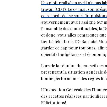
L’exploit réalisé en avril n’a pas 
travail (CDT). Le 05 mai, son prés
ce record réalisé sous l’impulsio
gouvernement avait assigné 637 mil
l’ensemble des contribuables, la DG
et donc, vous allez remarquer que
tient à féliciter le DG Barnabé M
garder ce cap pour toujours, afin d
objectifs budgétaires et économiqu
Lors de la réunion du conseil des m
présentant la situation générale de 
bonne performance des régies fina
L’Inspection Générale des Finances (
des recettes réalisées particulière
Félicitations!