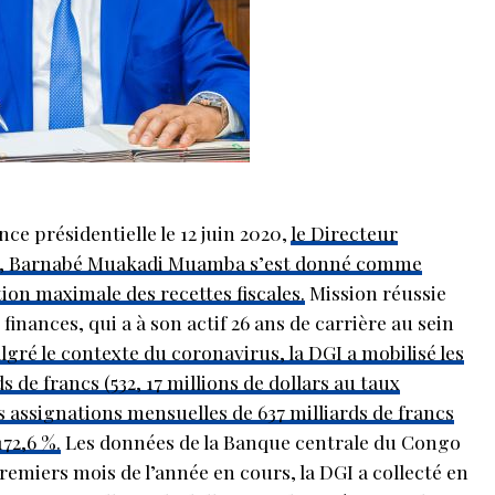
 présidentielle le 12 juin 2020,
le Directeur
s, Barnabé Muakadi Muamba s’est donné comme
tion maximale des recettes fiscales.
Mission réussie
finances, qui a à son actif 26 ans de carrière au sein
lgré le contexte du coronavirus, la DGI a mobilisé les
ds de francs (532, 17 millions de dollars au taux
es assignations mensuelles de 637 milliards de francs
172,6 %.
Les données de la Banque centrale du Congo
remiers mois de l’année en cours, la DGI a collecté en