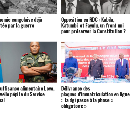
nomie congolaise déjà
Opposition en RDC : Kabila,
tée par la guerre
Katumbi et Fayulu, un front uni
pour préserver la Constitution ?
uffisance alimentaire Lovo,
Délivrance des
uvelle pépite du Service
plaques d’immatriculation en ligne
nal
: la dgi passe à la phase «
obligatoire »