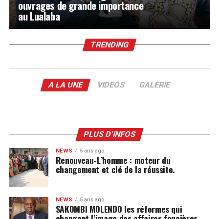
ouvrages de grande importance
au Lualaba
TRENDING
A LA UNE
VIDEOS
GALERIE
PLUS D'INFOS
NEWS
5 ans ago
Renouveau-L’homme : moteur du
changement et clé de la réussite.
NEWS
5 ans ago
SAKOMBI MOLENDO les réformes qui
changent l’image des affaires foncières