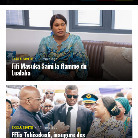
EXCLUSIVITÉ
11 mois ago
Fifi Masuka Saini la flamme du
Lualaba
EXCLUSIVITÉ
11 mois ago
FElix Tshisekedi, inaugure des