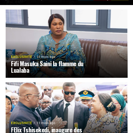
EXCLUSIVITÉ
11 mois ago
Fifi Masuka Saini la flamme du
Lualaba
EXCLUSIVITÉ
11 mois ago
FElix Tshisekedi, inaugure des