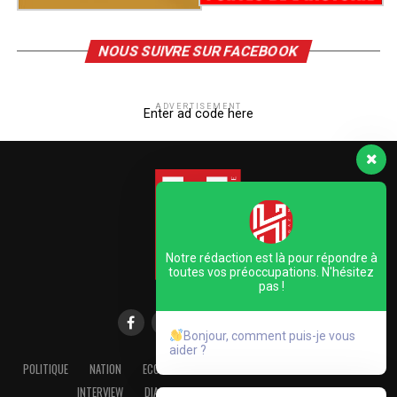
NOUS SUIVRE SUR FACEBOOK
ADVERTISEMENT
Enter ad code here
Notre rédaction est là pour répondre à
toutes vos préoccupations. N'hésitez
pas !
Bonjour, comment puis-je vous
aider ?
POLITIQUE
NATION
ECONOMIE
FOCUS
DOSSIER
DECOUVERTE
INTERVIEW
DIASPORA
INTERNATIONAL
CULTURE