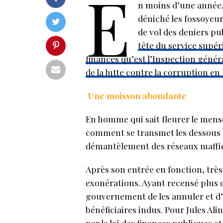
E
n moins d’une année, 
déniché les fossoyeur
de vol des deniers pub
tête du service supé
finances qu’est l’Inspection généra
de la lutte contre la corruption en
Une moisson abondante
En homme qui sait fleurer le men
comment se transmet les dessous de
démantèlement des réseaux maffi
Après son entrée en fonction, très
exonérations. Ayant recensé plus d
gouvernement de les annuler et d
bénéficiaires indus. Pour Jules Ali
par la loi des finances publiques e