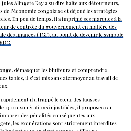
Jules Alingete Key a su dire halte aux détourneurs,
s de l’économie congolaise et déjoué les stratégies
lics. En peu de temps, il a impri
mé ses marques à la
rieur de contrôle du gouvernement en matière des
le des finances ( IGF), au point de devenir le symbole
 RDC.
songe, démasquer les bluffeurs et comprendre
s tables, il s’est mis sans atermoyer au travail de
eux.
 rapidement il a frappé le cœur des fausses
e 1300 exonérations injustifiées, il proposera au
’imposer des pénalités conséquentes aux
ngete, les exonérations sont strictement interdites
t le budget 2020 en tient compte. « Elles ne