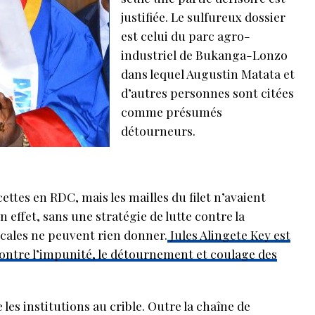
justifiée. Le sulfureux dossier
est celui du parc agro-
industriel de Bukanga-Lonzo
dans lequel Augustin Matata et
d’autres personnes sont citées
comme présumés
détourneurs.
ettes en RDC, mais les mailles du filet n’avaient
 effet, sans une stratégie de lutte contre la
scales ne peuvent rien donner.
Jules Alingete Key est
contre l’impunité, le détournement et coulage des
e les institutions au crible. Outre la chaîne de