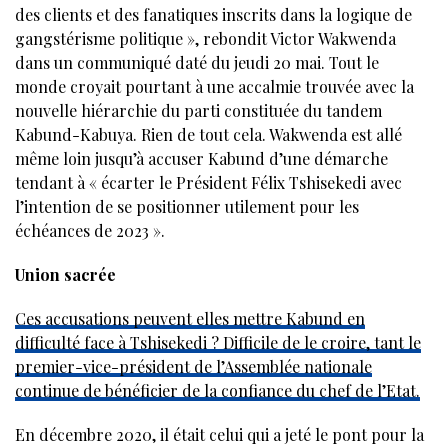
des clients et des fanatiques inscrits dans la logique de
gangstérisme politique », rebondit Victor Wakwenda
dans un communiqué daté du jeudi 20 mai. Tout le
monde croyait pourtant à une accalmie trouvée avec la
nouvelle hiérarchie du parti constituée du tandem
Kabund-Kabuya. Rien de tout cela. Wakwenda est allé
même loin jusqu’à accuser Kabund d’une démarche
tendant à « écarter le Président Félix Tshisekedi avec
l’intention de se positionner utilement pour les
échéances de 2023 ».
Union sacrée
Ces accusations peuvent elles mettre Kabund en
difficulté face à Tshisekedi ? Difficile de le croire, tant le
premier-vice-président de l’Assemblée nationale
continue de bénéficier de la confiance du chef de l’Etat.
En décembre 2020, il était celui qui a jeté le pont pour la