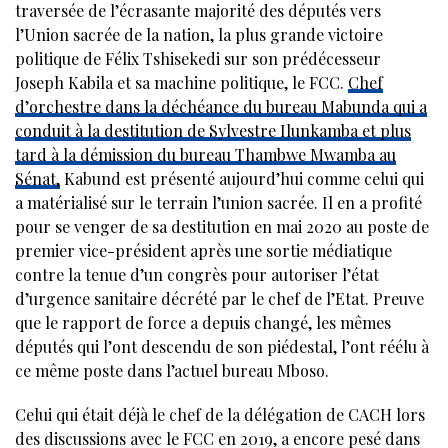
traversée de l’écrasante majorité des députés vers
l’Union sacrée de la nation, la plus grande victoire
politique de Félix Tshisekedi sur son prédécesseur
Joseph Kabila et sa machine politique, le FCC.
Chef
d’orchestre dans la déchéance du bureau Mabunda qui a
conduit à la destitution de Sylvestre Ilunkamba et plus
tard à la démission du bureau Thambwe Mwamba au
Sénat,
Kabund est présenté aujourd’hui comme celui qui
a matérialisé sur le terrain l’union sacrée. Il en a profité
pour se venger de sa destitution en mai 2020 au poste de
premier vice-président après une sortie médiatique
contre la tenue d’un congrès pour autoriser l’état
d’urgence sanitaire décrété par le chef de l’Etat. Preuve
que le rapport de force a depuis changé, les mêmes
députés qui l’ont descendu de son piédestal, l’ont réélu à
ce même poste dans l’actuel bureau Mboso.
Celui qui était déjà le chef de la délégation de CACH lors
des discussions avec le FCC en 2019, a encore pesé dans